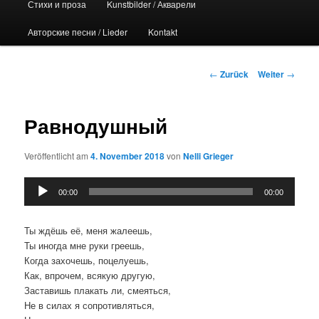
Стихи и проза
Kunstbilder / Акварели
Авторские песни / Lieder
Kontakt
Beitrags-
←
Zurück
Weiter
→
Navigation
Равнодушный
Veröffentlicht am
4. November 2018
von
Nelli Grieger
Audio-
00:00
00:00
Player
Ты ждёшь её, меня жалеешь,
Ты иногда мне руки греешь,
Когда захочешь, поцелуешь,
Как, впрочем, всякую другую,
Заставишь плакать ли, смеяться,
Не в силах я сопротивляться,