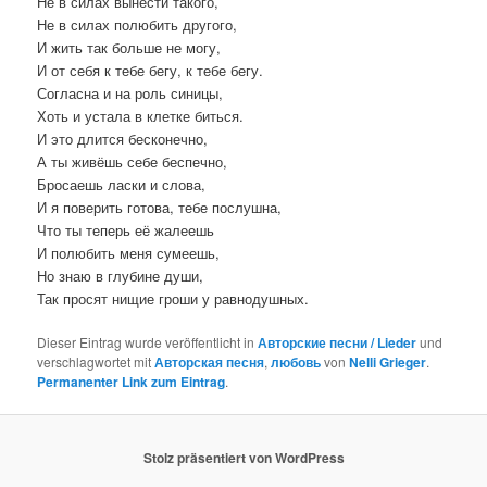
Не в силах вынести такого,
Не в силах полюбить другого,
И жить так больше не могу,
И от себя к тебе бегу, к тебе бегу.
Согласна и на роль синицы,
Хоть и устала в клетке биться.
И это длится бесконечно,
А ты живёшь себе беспечно,
Бросаешь ласки и слова,
И я поверить готова, тебе послушна,
Что ты теперь её жалеешь
И полюбить меня сумеешь,
Но знаю в глубине души,
Так просят нищие гроши у равнодушных.
Dieser Eintrag wurde veröffentlicht in
Авторские песни / Lieder
und
verschlagwortet mit
Авторская песня
,
любовь
von
Nelli Grieger
.
Permanenter Link zum Eintrag
.
Stolz präsentiert von WordPress