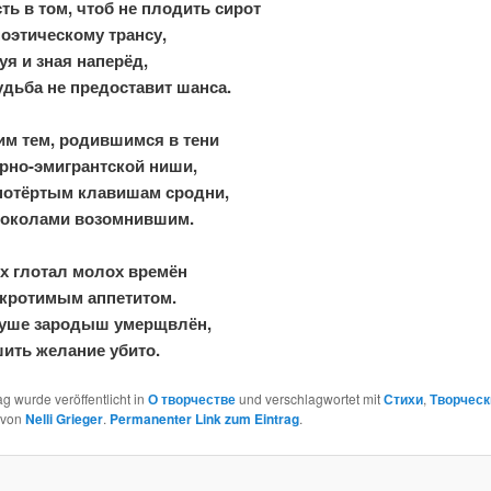
ть в том, чтоб не плодить сирот
поэтическому трансу,
я и зная наперёд,
удьба не предоставит шанса.
им тем, родившимся в тени
рно-эмигрантской ниши,
потёртым клавишам сродни,
локолами возомнившим.
их глотал молох времён
укротимым аппетитом.
душе зародыш умерщвлён,
шить желание убито.
ag wurde veröffentlicht in
О творчестве
und verschlagwortet mit
Стихи
,
Творческ
von
Nelli Grieger
.
Permanenter Link zum Eintrag
.