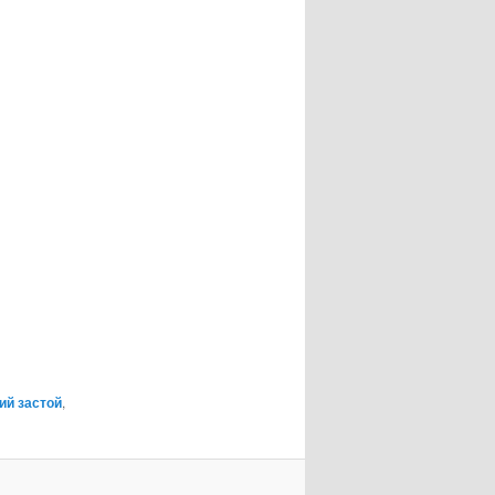
ий застой
,