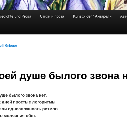
Gedichte und Prosa
Стихи и проза
Kunstbilder / Акварели
Авт
elli Grieger
оей душе былого звона 
уше былого звона нет.
 дней простые логоритмы
зали односложность ритмов
о молчания обет.