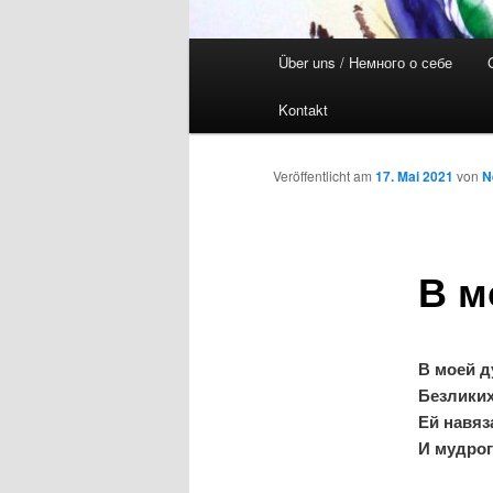
Hauptmenü
Über uns / Немного о себе
Kontakt
Veröffentlicht am
17. Mai 2021
von
N
В м
В моей д
Безликих
Ей навя
И мудрог