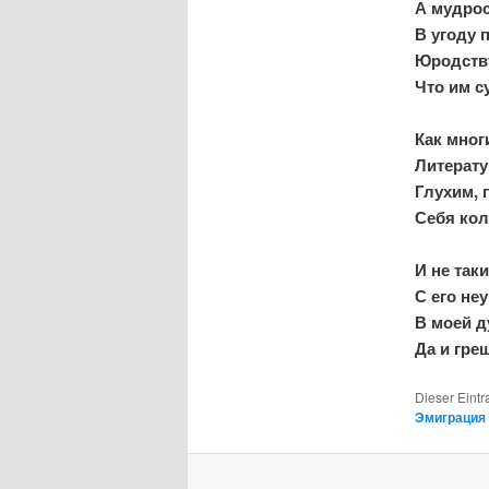
А мудрос
В угоду 
Юродству
Что им с
Как мног
Литерату
Глухим, 
Себя ко
И не так
С его не
В моей 
Да и гре
Dieser Eintr
Эмиграция