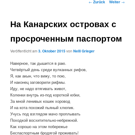
Beitrags-
←
Zurück
Weiter
→
Navigation
На Канарских островах с
просроченным паспортом
Veröffentlicht am
3. Oktober 2015
von
Nelli Grieger
Наверное, так дышится в раю.
Четвёртый день среди вулканных рифов,
Я, как акын, что вижу, то пою,
И наконец заговорили рифмы.
Иду, не надо втягивать живот,
Коленки внутрь из-под короткой юбки,
За мной ленивых кошек хоровод
И на кота похожий пьяный хлюпик.
Учусь под взглядом мачо проплывать
Походкой восхитительно-небрежной.
Как хорошо на этом побережье
Беспаспортным бродягой проживать!