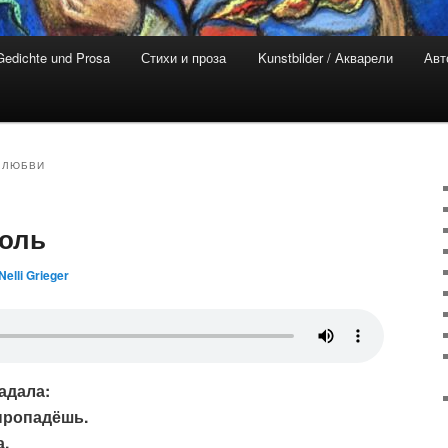
Gedichte und Prosa
Стихи и проза
Kunstbilder / Акварели
Авт
 ЛЮБВИ
оль
Nelli Grieger
адала:
пропадёшь.
а,