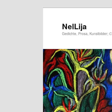
Zum
Zum
Inhalt
sekundären
wechseln
Inhalt
NelLija
wechseln
Gedichte, Prosa, Kunstbilder; 