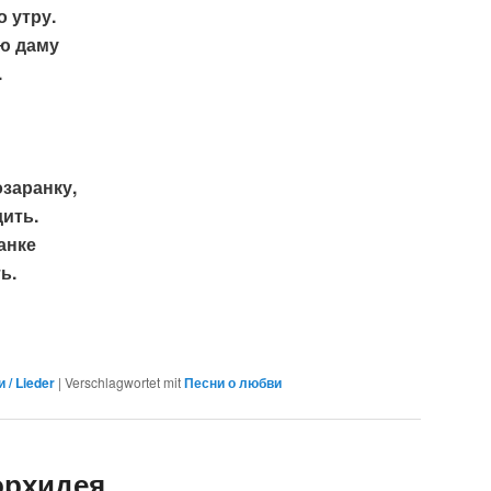
 утру.
ою даму
.
озаранку,
ить.
анке
ь.
 / Lieder
|
Verschlagwortet mit
Песни о любви
орхидея