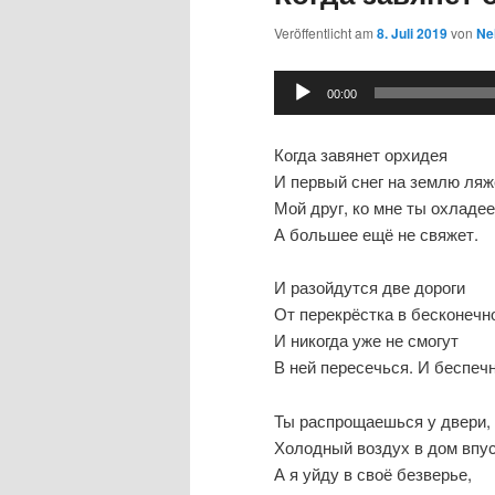
Veröffentlicht am
8. Juli 2019
von
Nel
Audio-
00:00
Player
Когда завянет орхидея
И первый снег на землю ляж
Мой друг, ко мне ты охладе
А большее ещё не свяжет.
И разойдутся две дороги
От перекрёстка в бесконечн
И никогда уже не смогут
В ней пересечься. И беспеч
Ты распрощаешься у двери,
Холодный воздух в дом впус
А я уйду в своё безверье,