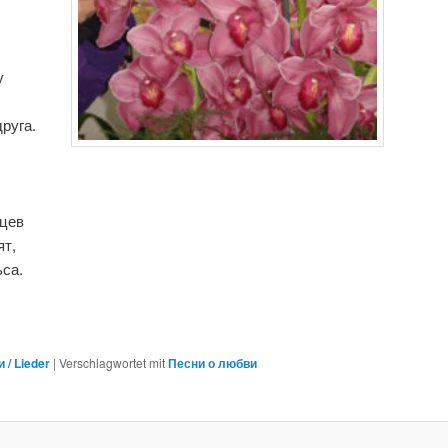
у
руга.
ьцев
ят,
ьса.
 / Lieder
|
Verschlagwortet mit
Песни о любви