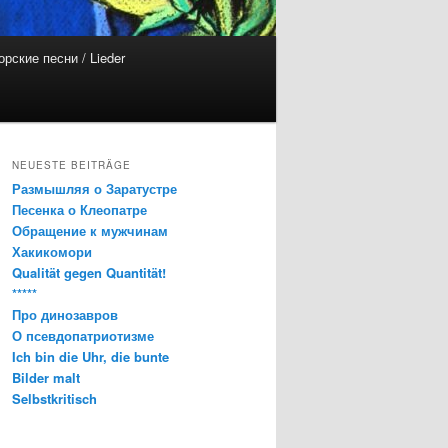
орские песни / Lieder
NEUESTE BEITRÄGE
Размышляя о Заратустре
Песенка о Клеопатре
Обращение к мужчинам
Хакикомори
Qualität gegen Quantität!
*****
Про динозавров
О псевдопатриотизме
Ich bin die Uhr, die bunte
Bilder malt
Selbstkritisch