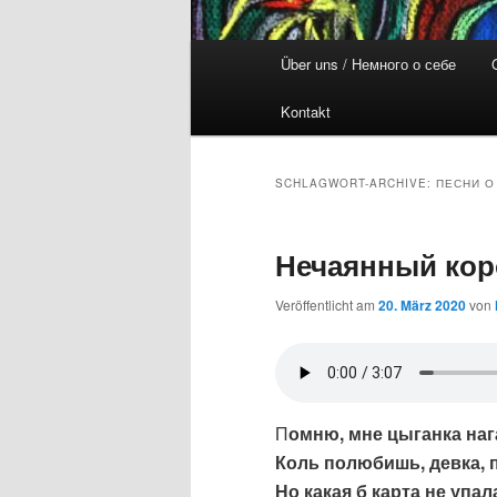
Hauptmenü
Über uns / Немного о себе
Kontakt
SCHLAGWORT-ARCHIVE:
ПЕСНИ О
Нечаянный кор
Veröffentlicht am
20. März 2020
von
П
омню, мне цыганка наг
Коль полюбишь, девка, 
Но какая б карта не упал