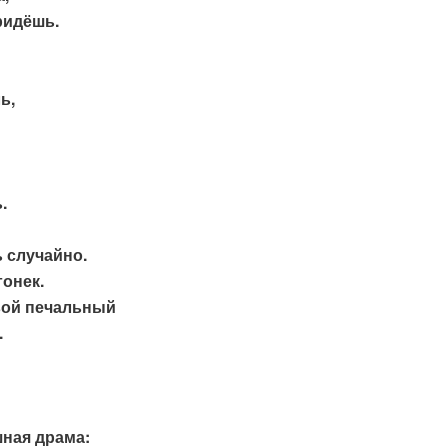
придёшь.
ь,
.
 случайно.
онек.
твой печальный
.
ная драма: