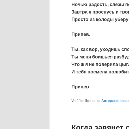
Ночью радость, слёзы по
Завтра я проснусь и тв
Просто из колоды уберу
Припев.
Ты, как вор, уходишь сп
Ты меня боишься разбуд
Что ж я не поверила цыг
И тебя посмела полюбит
Припев
Veröffentlicht unter
Авторские песни
Когда завянет 