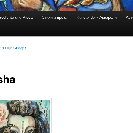
Gedichte und Prosa
Стихи и проза
Kunstbilder / Акварели
Авт
von
Lilija Grieger
sha