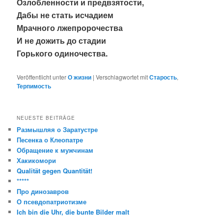
Озлобленности и предвзятости,
Дабы не стать исчадием
Мрачного лжепророчества
И не дожить до стадии
Горького одиночества.
Veröffentlicht unter
О жизни
|
Verschlagwortet mit
Старость
,
Терпимость
NEUESTE BEITRÄGE
Размышляя о Заратустре
Песенка о Клеопатре
Обращение к мужчинам
Хакикомори
Qualität gegen Quantität!
*****
Про динозавров
О псевдопатриотизме
Ich bin die Uhr, die bunte Bilder malt