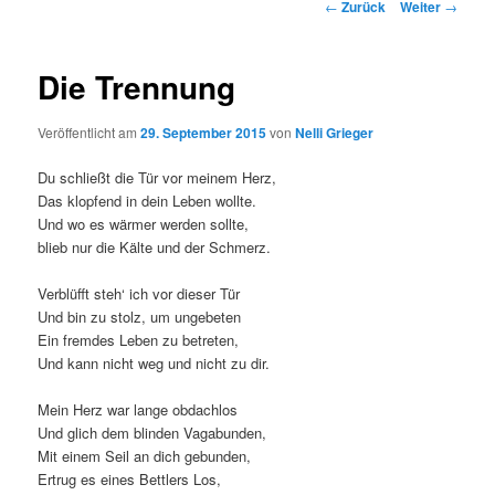
Beitrags-
←
Zurück
Weiter
→
Navigation
Die Trennung
Veröffentlicht am
29. September 2015
von
Nelli Grieger
Du schließt die Tür vor meinem Herz,
Das klopfend in dein Leben wollte.
Und wo es wärmer werden sollte,
blieb nur die Kälte und der Schmerz.
Verblüfft steh‘ ich vor dieser Tür
Und bin zu stolz, um ungebeten
Ein fremdes Leben zu betreten,
Und kann nicht weg und nicht zu dir.
Mein Herz war lange obdachlos
Und glich dem blinden Vagabunden,
Mit einem Seil an dich gebunden,
Ertrug es eines Bettlers Los,