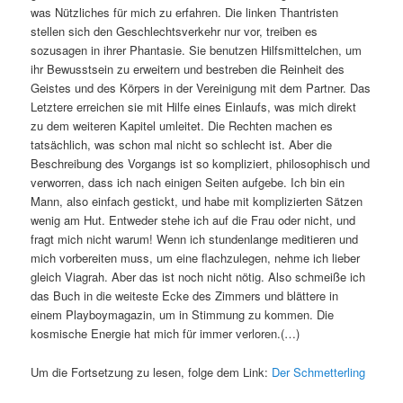
was Nützliches für mich zu erfahren. Die linken Thantristen
stellen sich den Geschlechtsverkehr nur vor, treiben es
sozusagen in ihrer Phantasie. Sie benutzen Hilfsmittelchen, um
ihr Bewusstsein zu erweitern und bestreben die Reinheit des
Geistes und des Körpers in der Vereinigung mit dem Partner. Das
Letztere erreichen sie mit Hilfe eines Einlaufs, was mich direkt
zu dem weiteren Kapitel umleitet. Die Rechten machen es
tatsächlich, was schon mal nicht so schlecht ist. Aber die
Beschreibung des Vorgangs ist so kompliziert, philosophisch und
verworren, dass ich nach einigen Seiten aufgebe. Ich bin ein
Mann, also einfach gestickt, und habe mit komplizierten Sätzen
wenig am Hut. Entweder stehe ich auf die Frau oder nicht, und
fragt mich nicht warum! Wenn ich stundenlange meditieren und
mich vorbereiten muss, um eine flachzulegen, nehme ich lieber
gleich Viagrah. Aber das ist noch nicht nötig. Also schmeiße ich
das Buch in die weiteste Ecke des Zimmers und blättere in
einem Playboymagazin, um in Stimmung zu kommen. Die
kosmische Energie hat mich für immer verloren.(…)
Um die Fortsetzung zu lesen, folge dem Link:
Der Schmetterling