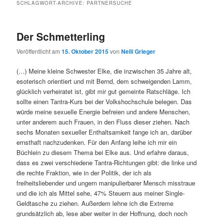
SCHLAGWORT-ARCHIVE:
PARTNERSUCHE
Der Schmetterling
Veröffentlicht am
15. Oktober 2015
von
Nelli Grieger
(…) Meine kleine Schwester Elke, die inzwischen 35 Jahre alt,
esoterisch orientiert und mit Bernd, dem schweigenden Lamm,
glücklich verheiratet ist, gibt mir gut gemeinte Ratschläge. Ich
sollte einen Tantra-Kurs bei der Volkshochschule belegen. Das
würde meine sexuelle Energie befreien und andere Menschen,
unter anderem auch Frauen, in den Fluss dieser ziehen. Nach
sechs Monaten sexueller Enthaltsamkeit fange ich an, darüber
ernsthaft nachzudenken. Für den Anfang leihe ich mir ein
Büchlein zu diesem Thema bei Elke aus. Und erfahre daraus,
dass es zwei verschiedene Tantra-Richtungen gibt: die linke und
die rechte Fraktion, wie in der Politik, der ich als
freiheitsliebender und ungern manipulierbarer Mensch misstraue
und die ich als Mittel sehe, 47% Steuern aus meiner Single-
Geldtasche zu ziehen. Außerdem lehne ich die Extreme
grundsätzlich ab, lese aber weiter in der Hoffnung, doch noch