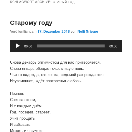
SCHLAGWORT-ARCHIVE:
СТАРЫЙ ГОД
Старому году
Veröffentlicht am
17. Dezember 2018
von
Nelli Grieger
Audio-
00:00
00:00
Player
Снова декабрь оптимистом для нас притворяется,
Снова январь обещает счастливую новь.
Чья-то надежда, как кошка, седьмой раз рождается,
Неугомонная, ждёт повторенья любовь.
Припев:
Снег за окном,
И с каждым днём
Год, поседев, стареет,
Учит прощать
И забывать,
Может, и я сумею.