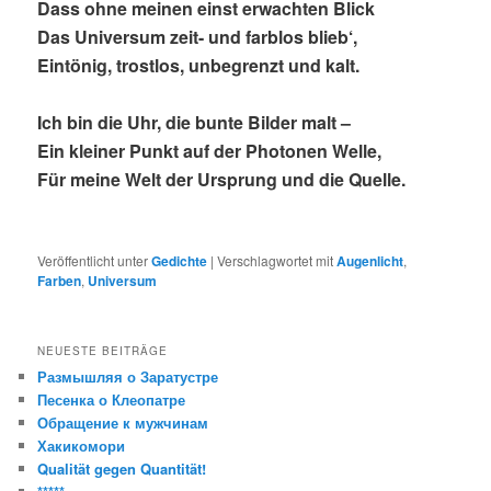
Dass ohne meinen einst erwachten Blick
Das Universum zeit- und farblos blieb‘,
Eintönig, trostlos, unbegrenzt und kalt.
Ich bin die Uhr, die bunte Bilder malt –
Ein kleiner Punkt auf der Photonen Welle,
Für meine Welt der Ursprung und die Quelle.
Veröffentlicht unter
Gedichte
|
Verschlagwortet mit
Augenlicht
,
Farben
,
Universum
NEUESTE BEITRÄGE
Размышляя о Заратустре
Песенка о Клеопатре
Обращение к мужчинам
Хакикомори
Qualität gegen Quantität!