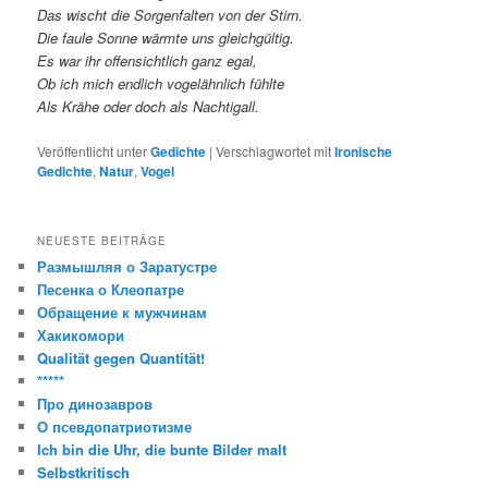
Das wischt die Sorgenfalten von der Stirn.
Die faule Sonne wärmte uns gleichgültig.
Es war ihr offensichtlich ganz egal,
Ob ich mich endlich vogelähnlich fühlte
Als Krähe oder doch als Nachtigall.
Veröffentlicht unter
Gedichte
|
Verschlagwortet mit
Ironische
Gedichte
,
Natur
,
Vogel
NEUESTE BEITRÄGE
Размышляя о Заратустре
Песенка о Клеопатре
Обращение к мужчинам
Хакикомори
Qualität gegen Quantität!
*****
Про динозавров
О псевдопатриотизме
Ich bin die Uhr, die bunte Bilder malt
Selbstkritisch